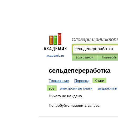
Словари и энциклоп
academic.ru
Толкования
Переводы
сельдепереработка
Толкование
Перевод
Книги
все
электронные книги
аудиокниги
Ничего не найдено.
Попробуйте изменить запрос