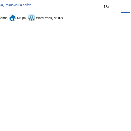
ка
,
Реклама на сайте
18+
omla,
Drupal,
WordPress, MODx.